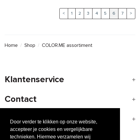
<
1
2
3
4
5
6
7
>
Home
/
Shop
/
COLOR.ME assortiment
Klantenservice
Contact
Openingstijden
Door verder te klikken op onze website,
accepteer je cookies en vergelijkbare
technieken. Hiermee verzamelen wij
Nieuwsbrief