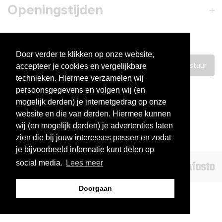
Openingstijden
Nieuwsbrief
Door verder te klikken op onze website,
Verstuur
accepteer je cookies en vergelijkbare
technieken. Hiermee verzamelen wij
persoonsgegevens en volgen wij (en
mogelijk derden) je internetgedrag op onze
website en die van derden. Hiermee kunnen
The building blocks of
great hair
wij (en mogelijk derden) je advertenties laten
Performance
based producten
zien die bij jouw interesses passen en zodat
Eco-friendly &
Cruelty-free
je bijvoorbeeld informatie kunt delen op
social media.
Lees meer
© 2026 - Bookies Salon Portal.
Doorgaan