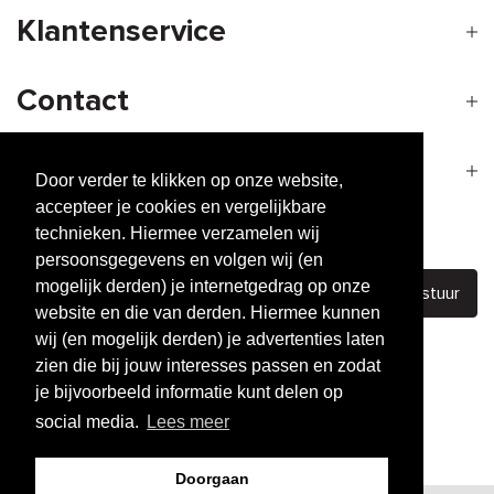
Klantenservice
Contact
Openingstijden
Door verder te klikken op onze website,
accepteer je cookies en vergelijkbare
technieken. Hiermee verzamelen wij
Nieuwsbrief
persoonsgegevens en volgen wij (en
mogelijk derden) je internetgedrag op onze
Verstuur
website en die van derden. Hiermee kunnen
wij (en mogelijk derden) je advertenties laten
zien die bij jouw interesses passen en zodat
je bijvoorbeeld informatie kunt delen op
The building blocks of
great hair
social media.
Lees meer
Performance
based producten
Eco-friendly &
Cruelty-free
Doorgaan