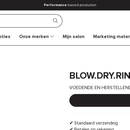
Performance
based producten
ties
Onze merken
Mijn salon
Marketing mater
BLOW.DRY.RIN
VOEDENDE EN HERSTELLEN
✔ Standaard verzending
✔ Betalen op rekening