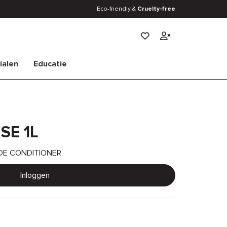
Eco-friendly &
Cruelty-free
Verlanglijstje
ialen
Educatie
SE 1L
DE CONDITIONER
Inloggen