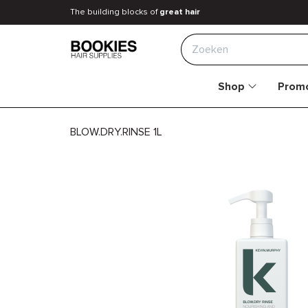
The building blocks of
great hair
Zoeken
Shop
Promo
BLOW.DRY.RINSE 1L