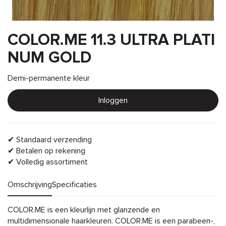
COLOR.ME 11.3 ULTRA PLATI
NUM GOLD
Demi-permanente kleur
Inloggen
✔ Standaard verzending
✔ Betalen op rekening
✔ Volledig assortiment
Omschrijving
Specificaties
Omschrijving
COLOR.ME is een kleurlijn met glanzende en
multidimensionale haarkleuren. COLOR.ME is een parabeen-,