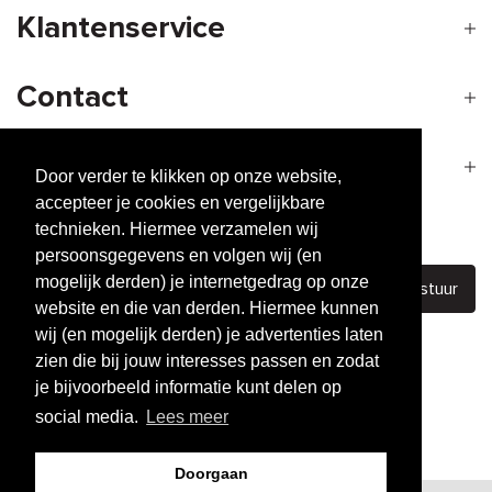
Klantenservice
Contact
Openingstijden
Door verder te klikken op onze website,
accepteer je cookies en vergelijkbare
technieken. Hiermee verzamelen wij
Nieuwsbrief
persoonsgegevens en volgen wij (en
mogelijk derden) je internetgedrag op onze
Verstuur
website en die van derden. Hiermee kunnen
wij (en mogelijk derden) je advertenties laten
zien die bij jouw interesses passen en zodat
je bijvoorbeeld informatie kunt delen op
The building blocks of
great hair
social media.
Lees meer
Performance
based producten
Eco-friendly &
Cruelty-free
Doorgaan