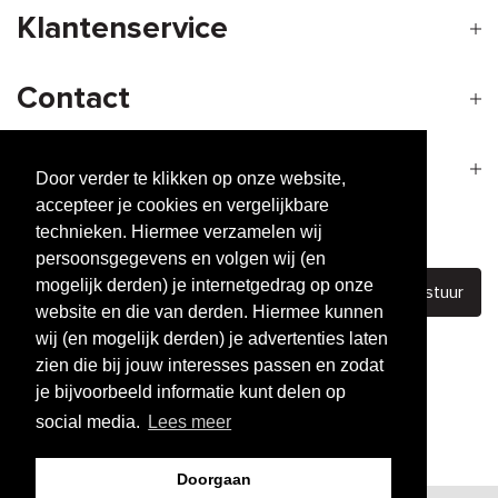
Klantenservice
Contact
Openingstijden
Door verder te klikken op onze website,
accepteer je cookies en vergelijkbare
technieken. Hiermee verzamelen wij
Nieuwsbrief
persoonsgegevens en volgen wij (en
mogelijk derden) je internetgedrag op onze
Verstuur
website en die van derden. Hiermee kunnen
wij (en mogelijk derden) je advertenties laten
zien die bij jouw interesses passen en zodat
je bijvoorbeeld informatie kunt delen op
The building blocks of
great hair
social media.
Lees meer
Performance
based producten
Eco-friendly &
Cruelty-free
Doorgaan