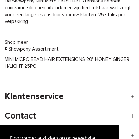
Omschrijving
De Showpony Mini Micro Bead Hair Extensions hebben
duurzame siliconen uiteinden en zijn herbruikbaar. wat zorgt
voor een lange levensduur voor uw klanten. 25 stuks per
verpakking
Shop meer
Showpony Assortiment
MINI MICRO BEAD HAIR EXTENSIONS 20" HONEY GINGER
H/LIGHT 25PC
Klantenservice
Contact
Openingstijden
Door verder te klikken op onze website,