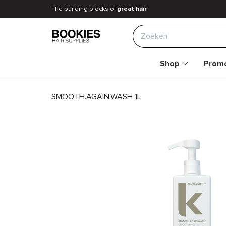
The building blocks of
great hair
Zoeken
Shop
Promo
SMOOTH.AGAIN.WASH 1L