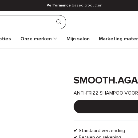
Performance
based producten
ties
Onze merken
Mijn salon
Marketing mater
SMOOTH.AGAI
ANTI-FRIZZ SHAMPOO VOOR
✔ Standaard verzending
✔ Betalen op rekening