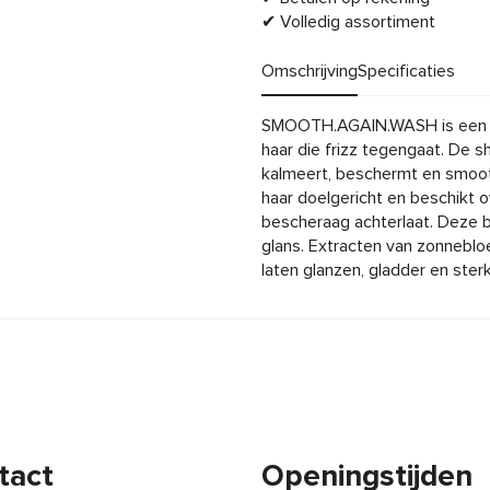
✔ Volledig assortiment
Omschrijving
Specificaties
Omschrijving
SMOOTH.AGAIN.WASH is een sm
haar die frizz tegengaat. De 
kalmeert, beschermt en smoot
haar doelgericht en beschikt 
bescheraag achterlaat. Deze 
glans. Extracten van zonneblo
laten glanzen, gladder en ster
tact
Openingstijden