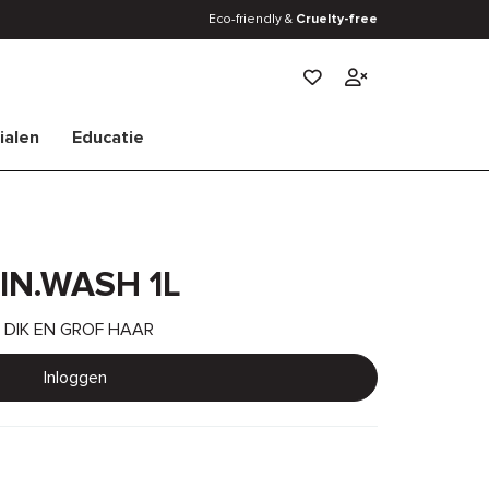
Eco-friendly &
Cruelty-free
Verlanglijstje
ialen
Educatie
N.WASH 1L
 DIK EN GROF HAAR
Inloggen