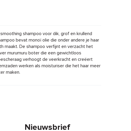
oothing shampoo voor dik, grof en krullend
shampoo bevat monoï olie die onder andere je haar
h maakt. De shampoo verfijnt en verzacht het
over murumuru boter die een gewichtloos
bescheraag verhoogt de veerkracht en creëert
emzaden werken als moisturiser die het haar meer
ker maken.
Nieuwsbrief